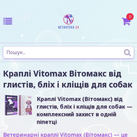
0
Краплі Vitomax Вітомакс від
глистів, бліх і кліщів для собак
Краплі Vitomax (Вітомакс) від
глистів, бліх і кліщів для собак
—
комплексний захист в одній
піпетці
Ветеринарні краплі
Vitomax (Вітомакс)
— це