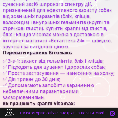
сучасний засіб широкого спектру дії,
призначений для ефективного захисту собак
від
зовнішніх паразитів (бліх, кліщів,
волосоїдів)
і
внутрішніх гельмінтів (круглі та
стрічкові глисти)
. Купити
краплі від глистів,
бліх і кліщів Vitomax
можна з доставкою в
інтернет-магазині
«Ветаптека 24»
— швидко,
зручно і за вигідною ціною.
Переваги крапель Вітомакс:
✅
3-в-1:
захист від гельмінтів, бліх і кліщів;
✅ Підходять для цуценят і дорослих собак;
✅ Просте застосування — нанесення на холку;
✅ Дія триває до 30 днів;
✅ Допомагають запобігти зараженню
небезпечними паразитарними
захворюваннями.
Як працюють краплі Vitomax:
Після нанесення краплі швидко вбираються
Эту категорию сейчас смотрят 19 посетителей
через шкіру і починають діяти як
системно