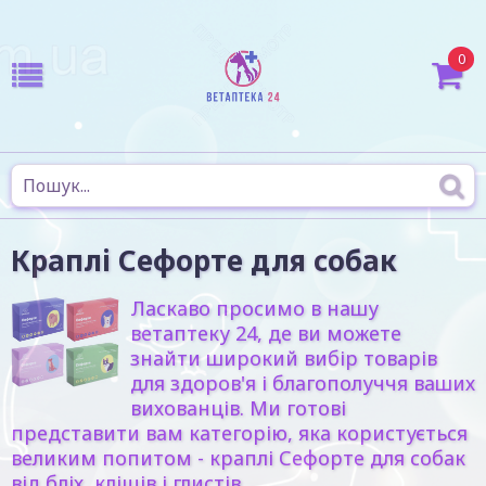
0
Краплі Сефорте для собак
Ласкаво просимо в нашу
ветаптеку 24, де ви можете
знайти широкий вибір товарів
для здоров'я і благополуччя ваших
вихованців. Ми готові
представити вам категорію, яка користується
великим попитом - краплі Сефорте для собак
від бліх, кліщів і глистів.