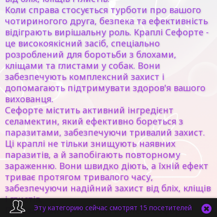
Коли справа стосується турботи про вашого
чотириногого друга, безпека та ефективність
відіграють вирішальну роль. Краплі Сефорте -
це високоякісний засіб, спеціально
розроблений для боротьби з блохами,
кліщами та глистами у собак. Вони
забезпечують комплексний захист і
допомагають підтримувати здоров'я вашого
вихованця.
Сефорте містить активний інгредієнт
селамектин, який ефективно бореться з
паразитами, забезпечуючи тривалий захист.
Ці краплі не тільки знищують наявних
паразитів, а й запобігають повторному
зараженню. Вони швидко діють, а їхній ефект
триває протягом тривалого часу,
забезпечуючи надійний захист від бліх, кліщів
і глистів.
Эту категорию сейчас смотрят 15 посетителей
Переваги використання крапель Сефорте: