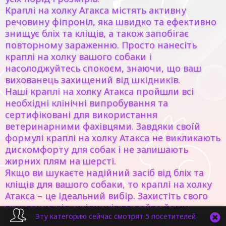
Краплі на холку Атакса містять активну
речовину фіпроніл, яка швидко та ефективно
знищує бліх та кліщів, а також запобігає
повторному зараженню. Просто нанесіть
краплі на холку вашого собаки і
насолоджуйтесь спокоєм, знаючи, що ваш
вихованець захищений від шкідників.
Наші краплі на холку Атакса пройшли всі
необхідні клінічні випробування та
сертифіковані для використання
ветеринарними фахівцями. Завдяки своїй
формулі краплі на холку Атакса не викликають
дискомфорту для собак і не залишають
жирних плям на шерсті.
Якщо ви шукаєте надійний засіб від бліх та
кліщів для вашого собаки, то краплі на холку
Атакса – це ідеальний вибір. Захистіть свого
вихованця від шкідників та дайте йому
Эту категорию сейчас смотрят 5 посетителей
комфортне та здорове існування з краплями