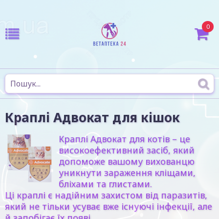
0
Краплі Адвокат для кішок
Краплі Адвокат для котів – це
високоефективний засіб, який
допоможе вашому вихованцю
уникнути зараження кліщами,
бліхами та глистами.
Ці краплі є надійним захистом від паразитів,
який не тільки усуває вже існуючі інфекції, але
й запобігає їх появі.