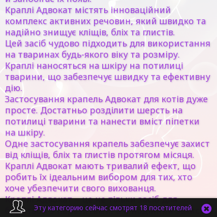
Краплі Адвокат містять інноваційний
комплекс активних речовин, який швидко та
надійно знищує кліщів, бліх та глистів.
Цей засіб чудово підходить для використання
на тваринах будь-якого віку та розміру.
Краплі наносяться на шкіру на потилиці
тварини, що забезпечує швидку та ефективну
дію.
Застосування крапель Адвокат для котів дуже
просте. Достатньо розділити шерсть на
потилиці тварини та нанести вміст піпетки
на шкіру.
Одне застосування крапель забезпечує захист
від кліщів, бліх та глистів протягом місяця.
Краплі Адвокат мають тривалий ефект, що
робить їх ідеальним вибором для тих, хто
хоче убезпечити свого вихованця.
Краплі Адвокат – це не тільки засіб для
Эту категорию сейчас смотрят 18 посетителей
боротьби з паразитами, а й надійний захист