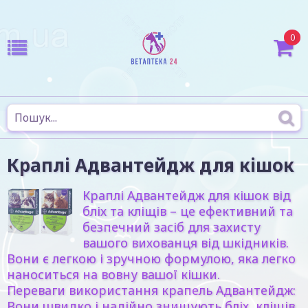
0
Краплі Адвантейдж для кішок
Краплі Адвантейдж для кішок від
бліх та кліщів – це ефективний та
безпечний засіб для захисту
вашого вихованця від шкідників.
Вони є легкою і зручною формулою, яка легко
наноситься на вовну вашої кішки.
Переваги використання крапель Адвантейдж:
Вони швидко і надійно знищують бліх, кліщів