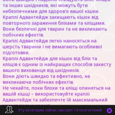
та інших шкідників, які можуть бути
небезпечними для здоров'я вашої кішки.
Краплі Адвантейдж захищають кішок від
повторного зараження бліхами та кліщами.
Вони безпечні для тварин та не викликають
побічних ефектів.
Краплі Адвантейдж легко наносяться на
шерсть тварини і не вимагають особливої ​​
підготовки.
Краплі Адвантейдж для кішок від бліх та
кліщів є одним із найкращих способів захисту
вашого вихованця від шкідників.
Вони діють швидко та ефективно, не
викликаючи побічних ефектів.
Не чекайте, поки блохи та кліщі опиняться на
вашій кішці – використовуйте краплі
Адвантейдж та забезпечте їй максимальний
захист прямо зараз!
Эту категорию сейчас смотрят 14 посетителей