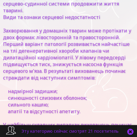
серцево-судинної системи продовжити життя
тварині.
Види та ознаки серцевої недостатності
Захворювання у домашніх тварин може протікати у
двох формах: лівосторонній та правосторонній.
Перший варіант патології розвивається найчастіше
на тлі дегенеративної хвороби клапанів чи
дилатаційної кардіоміопатії. У лівому передсерді
підвищується тиск, знижується насосна функція
серцевого м'яза. В результаті вихованець починає
страждати від наступних симптомів:
надмірної задишки;
синюшності слизових оболонок;
сильного кашлю;
апатії та відсутності апетиту.
У найбільш складних випадках вихованець починає
втрачати свідомість, відмовляється від їжі.
Эту категорию сейчас смотрят 21 посетитель