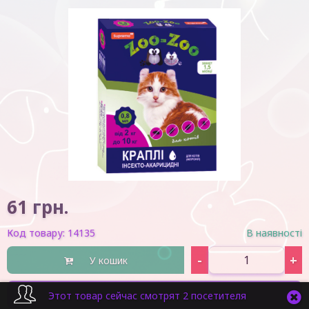
61
грн.
Код товару:
14135
В наявності
-
+
У кошик
Швидка покупка
Этот товар сейчас смотрят 2 посетителя