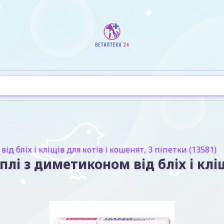
д бліх і кліщів для котів і кошенят, 3 піпетки (13581)
плі з диметиконом від бліх і кліщ