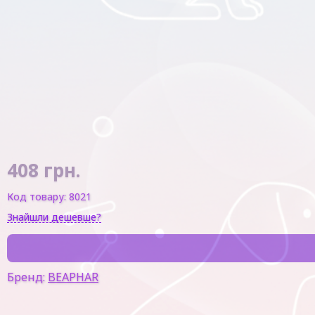
408
грн.
Код товару:
8021
Знайшли дешевше?
Бренд:
BEAPHAR