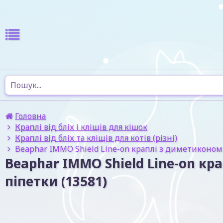
Головна
Краплі від бліх і кліщів для кішок
Краплі від бліх та кліщів для котів (різні)
Beaphar IMMO Shield Line-on краплі з диметиконом ві
Beaphar IMMO Shield Line-on кра
піпетки (13581)