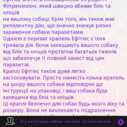
Фіпрензолон, який швидко вбиває бліх та
кліщів
на вашому собаці. Крім того, він також має
репелентну дію, що значно знижує ризик
зараження собаки паразитами.
Однією з переваг крапель Ефітікс є їхня
тривала дія. Вони захищають вашого собаку
від бліх та кліщів протягом багатьох тижнів,
що забезпечує її повний захист від цих
паразитів.
Краплі Ефітікс також дуже легко
застосовувати. Просто нанесіть кілька крапель
на шкіру вашого собаки відповідно до
інструкції на упаковці, і ваш собака буде
захищена від бліх та кліщів.
Ці краплі безпечні для собак будь-якого віку та
розміру. Вони не викликають подразнення
шкіри та інших побічних ефектів, що робить
Эту категорию сейчас смотрят 22 посетителя
їх ідеальним вибором для захисту вашого