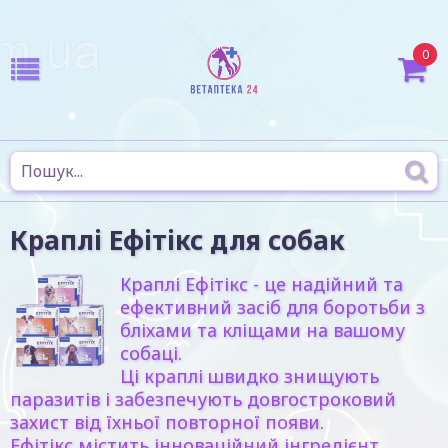
0
Краплі Ефітікс для собак
Краплі Ефітікс - це надійний та
ефективний засіб для боротьби з
бліхами та кліщами на вашому
собаці.
Ці краплі швидко знищують
паразитів і забезпечують довгостроковий
захист від їхньої повторної появи.
Ефітікс містить інноваційний інгредієнт