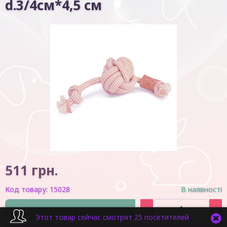
d.3/4cм*4,5 см
511
грн.
Код товару:
15028
В наявності
-
+
У кошик
Этот товар сейчас смотрят 25 посетителей