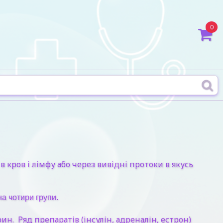
0
кров і лімфу або через вивідні протоки в якусь
а чотири групи.
н. Ряд препаратів (інсулін, адреналін, естрон)