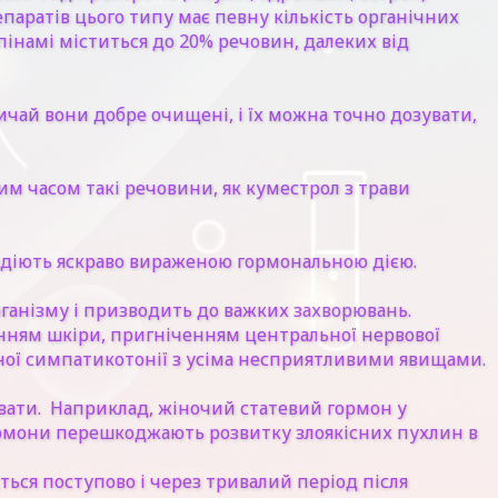
паратів цього типу має певну кількість органічних
пінамі міститься до 20% речовин, далеких від
ичай вони добре очищені, і їх можна точно дозувати,
им часом такі речовини, як куместрол з трави
одіють яскраво вираженою гормональною дією.
рганізму і призводить до важких захворювань.
нням шкіри, пригніченням центральної нервової
еної симпатикотонії з усіма несприятливими явищами.
увати. Наприклад, жіночий статевий гормон у
гормони перешкоджають розвитку злоякісних пухлин в
ється поступово і через тривалий період після