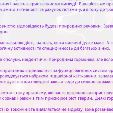
я і навіть в кристалічному вигляді. Більшість же пре
зміни активності за рахунок гістаміну, а в гону-дотро
 повністю відповідають будові природних речовин. Зазв
дне.
рмональною дією; на жаль, вони вивчені дуже мало. А т
ічну активності та специфічность дії багатьох з них.
ні сполуки, неідентичні природним гормонам, але вол
есприятливо відбивається на функції багатьох систем о
роводжується набряком підшкірної клітковини, запале
щена функція щитовидної залози веде до сильно вираж
зміни стану організму, які часто доцільно використов
х ознак і разом з тим прискорює ріст тварин. Деякі 
сті їх токсичність виявляється не відразу, вона розвива