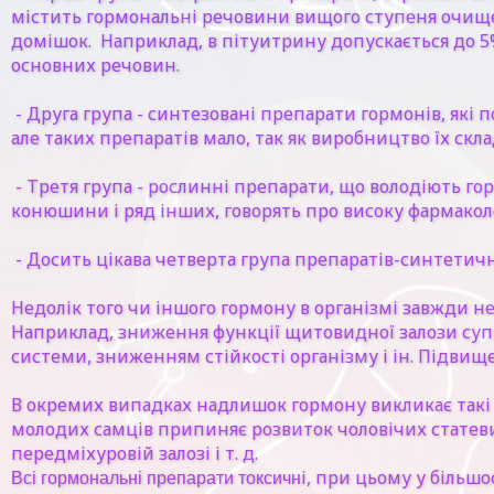
містить гормональні речовини вищого ступеня очищенн
домішок. Наприклад, в пітуитрину допускається до 5% 
основних речовин.
- Друга група - синтезовані препарати гормонів, які
але таких препаратів мало, так як виробництво їх скла
- Третя група - рослинні препарати, що володіють го
конюшини і ряд інших, говорять про високу фармаколог
- Досить цікава четверта група препаратів-синтетич
Недолік того чи іншого гормону в організмі завжди н
Наприклад, зниження функції щитовидної залози суп
системи, зниженням стійкості організму і ін. Підви
В окремих випадках надлишок гормону викликає такі 
молодих самців припиняє розвиток чоловічих статеви
передміхуровій залозі і т. д.
і, при цьому у більшо
Всі гормональні препарати токсичн