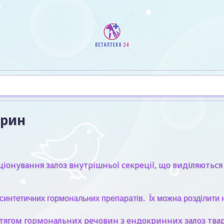
арин
нування залоз внутрішньої секреції, що виділяються в 
 синтетичних гормональних препаратів. Їх можна розділити н
тягом гормональних речовин з ендокринних залоз твари