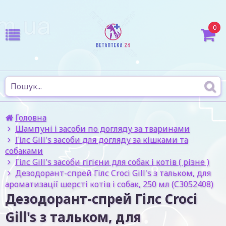
0
Головна
Шампуні і засоби по догляду за тваринами
Гілс Gill's засоби для догляду за кішками та
собаками
Гілс Gill's засоби гігієни для собак і котів ( різне )
Дезодорант-спрей Гілс Croci Gill's з тальком, для
ароматизації шерсті котів і собак, 250 мл (C3052408)
Дезодорант-спрей Гілс Croci
Gill's з тальком, для