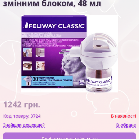
змінним блоком, 48 мл
1242
грн.
Код товару:
3724
В наявності
Знайшли дешевше?
В обране
Повідомте коли з`явиться