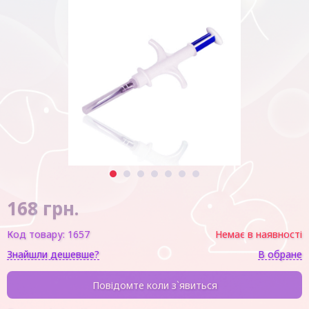
1
2
3
4
5
6
7
168
грн.
Код товару:
1657
Немає в наявності
Знайшли дешевше?
В обране
Повідомте коли з`явиться