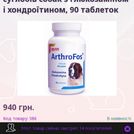
і хондроїтином, 90 таблеток
940
грн.
Код товару:
586
В наявності
Этот товар сейчас смотрят 14 посетителей
-
+
У кошик