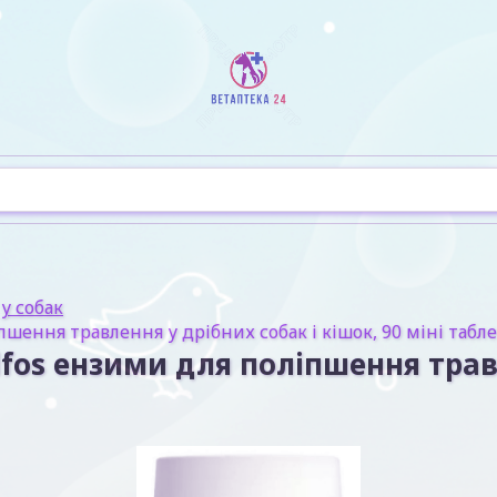
у собак
пшення травлення у дрібних собак і кішок, 90 міні табл
lfos ензими для поліпшення травл