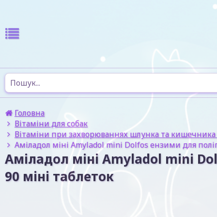
Головна
Вітаміни для собак
Вітаміни при захворюваннях шлунка та кишечника 
Аміладол міні Amyladol mini Dolfos ензими для полі
Аміладол міні Amyladol mini Do
90 міні таблеток