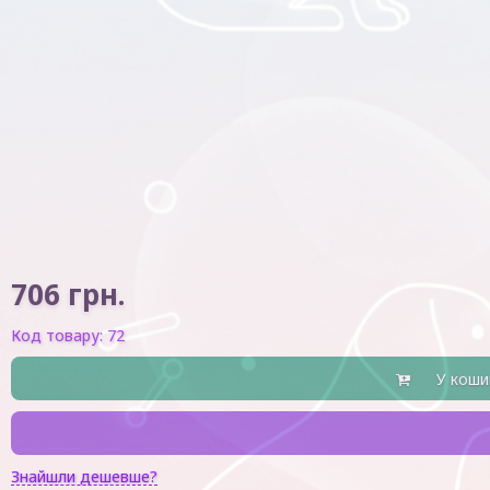
706
грн.
Код товару:
72
У коши
Знайшли дешевше?