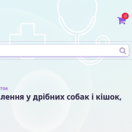
0
еток
ення у дрібних собак і кішок,